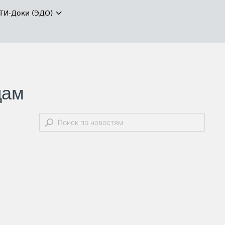
ТИ-Доки (ЭДО)
дам