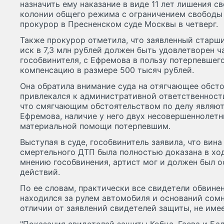
назначить ему наказание в виде 11 лет лишения с
колонии общего режима с ограничением свободы с
прокурор в Пресненском суде Москвы в четверг.
Также прокурор отметила, что заявленный старш
иск в 7,3 млн рублей должен быть удовлетворен 
гособвинителя, с Ефремова в пользу потерпевшег
компенсацию в размере 500 тысяч рублей.
Она обратила внимание суда на отягчающее обсто
привлекался к административной ответственност
что смягчающим обстоятельством по делу являют
Ефремова, наличие у него двух несовершеннолетн
материальной помощи потерпевшим.
Выступая в суде, гособвинитель заявила, что вин
смертельного ДТП была полностью доказана в хода
мнению гособвинения, артист мог и должен был о
действий.
По ее словам, практически все свидетели обвине
находился за рулем автомобиля и оснований сомне
отличии от заявлений свидетелей защиты, не имее