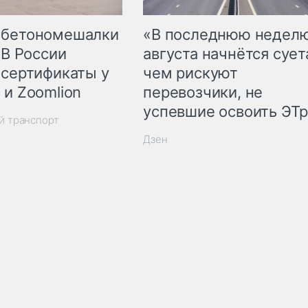
 бетономешалки
«В последнюю недел
 В России
августа начнётся суета
 сертификаты у
чем рискуют
 и Zoomlion
перевозчики, не
успевшие освоить ЭТ
й транспорт
Дзен