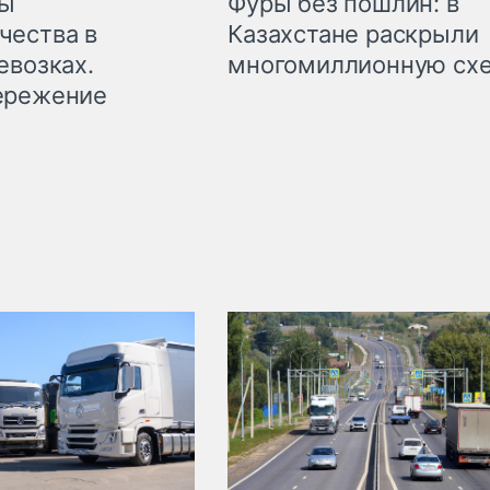
мы
Фуры без пошлин: в
чества в
Казахстане раскрыли
евозках.
многомиллионную сх
ережение