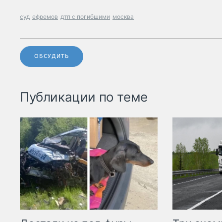
суд
ефремов
дтп с погибшими
москва
ОБСУДИТЬ
Публикации по теме