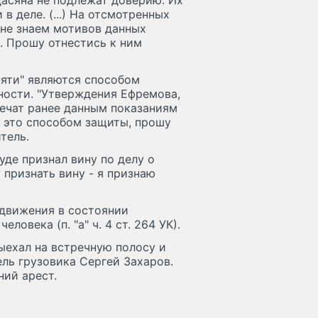
дасяна не подлежат доверию. Их
в деле. (...) На отсмотренных
 не знаем мотивов данных
. Прошу отнестись к ним
мяти" являются способом
ности. "Утверждения Ефремова,
речат ранее данным показаниям
м это способом защиты, прошу
тель.
уде признал вину по делу о
 признать вину - я признаю
движения в состоянии
овека (п. "а" ч. 4 ст. 264 УК).
ыехал на встречную полосу и
ель грузовика Сергей Захаров.
ий арест.