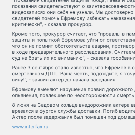
"Показания свидетелей защиты Кобца, Гаева и Ба
показания свидетельствуют о заинтересованности 
видеозаписях они себя не узнали. Мы достоверно
свидетелей помочь Ефремову избежать наказания
критически", - сказала прокурор.
Кроме того, прокурор считает, что "провалы в па
защиты и попыткой Ефремова уйти от ответствен
что он не помнит обстоятельств аварии, противо
в ходе предварительного расследования. Считае
суд не брать их ко вниманию", - сказала гособвини
Ранее 3 сентября стало известно, что Ефремов в с
смертельном ДТП. "Ваша честь, подождите, я хочу
вину!", - заявил актер до начала заседания.
Ефремову вменяют нарушение правил дорожного 
опьянения, повлекшее по неосторожности смерть чел
8 июня на Садовом кольце внедорожник актера в
врезался в фургон службы доставки. Погиб водит
Актер после задержания был помещен под домашн
www.interfax.ru