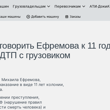
ашин
Грузовладельцам
Перевозчикам
АТИ-Доки
А
Ваши машины
Добавить машину
Заказы
говорить Ефремова к 11 го
 ДТП с грузовиком
а Михаила Ефремова,
казание в виде 11 лет колонии,
а.
ении преступления,
РФ (нарушение правил
ти смерть человека) и