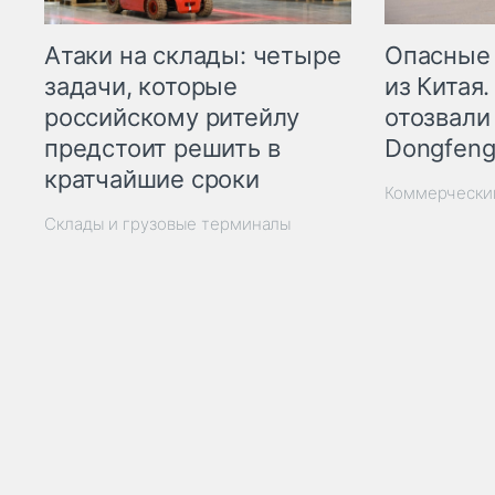
Опасные
Атаки на склады: четыре
из Китая.
задачи, которые
отозвали
российскому ритейлу
Dongfeng
предстоит решить в
кратчайшие сроки
Коммерчески
Склады и грузовые терминалы