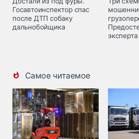
Три схе
Достали из под фуры.
мошенни
Госавтоинспектор спас
грузопер
после ДТП собаку
Предост
дальнобойщика
эксперта
Самое читаемое