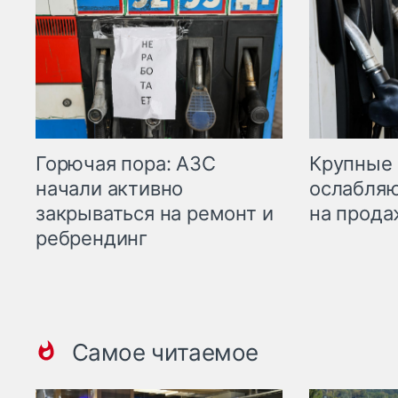
Горючая пора: АЗС
Крупные 
начали активно
ослабляю
закрываться на ремонт и
на прода
ребрендинг
Самое читаемое