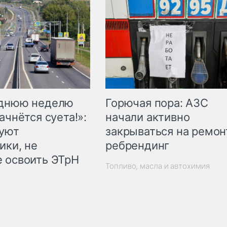
Горючая пора: АЗС
еднюю неделю
начали активно
ачнётся суета!»:
закрываться на ремон
куют
ребрендинг
ики, не
 освоить ЭТрН
Топливо, масла и автохимия