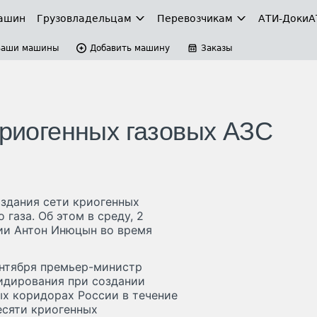
ашин
Грузовладельцам
Перевозчикам
АТИ-Доки
А
Ваши машины
Добавить машину
Заказы
криогенных газовых АЗС
здания сети криогенных
газа. Об этом в среду, 2
ии Антон Инюцын во время
ентября премьер-министр
идирования при создании
ых коридорах России в течение
есяти криогенных