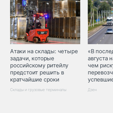
Атаки на склады: четыре
«В посл
задачи, которые
августа н
российскому ритейлу
чем рис
предстоит решить в
перевозч
кратчайшие сроки
успевшие
Склады и грузовые терминалы
Дзен