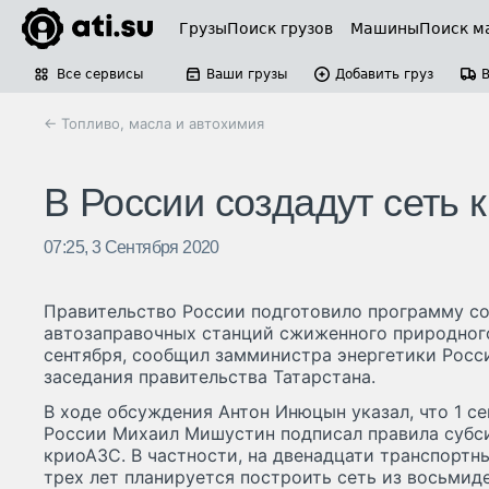
Грузы
Поиск грузов
Машины
Поиск м
Все сервисы
Ваши грузы
Добавить груз
← Топливо, масла и автохимия
В России создадут сеть 
07:25, 3 Сентября 2020
Правительство России подготовило программу со
автозаправочных станций сжиженного природного 
сентября, сообщил замминистра энергетики Росс
заседания правительства Татарстана.
В ходе обсуждения Антон Инюцын указал, что 1 с
России Михаил Мишустин подписал правила субс
криоАЗС. В частности, на двенадцати транспортн
трех лет планируется построить сеть из восьмид