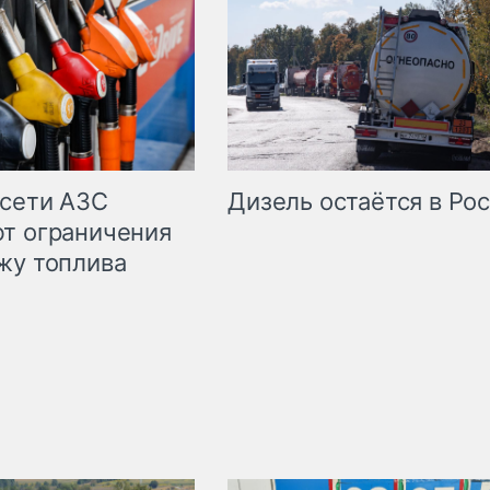
сети АЗС
Дизель остаётся в Ро
т ограничения
жу топлива