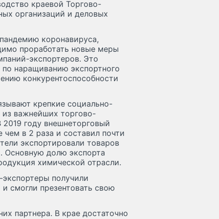
водство краевой Торгово-
ных организаций и деловых
 пандемию коронавируса,
димо проработать новые меры
мпаний-экспортеров. Это
я по наращиванию экспортного
шению конкурентоспособности
язывают крепкие социально-
м из важнейших торгово-
В 2019 году внешнеторговый
чем в 2 раза и составил почти
тели экспортировали товаров
да. Основную долю экспорта
родукция химической отрасли.
-экспортеры получили
 и смогли презентовать свою
них партнера. В крае достаточно