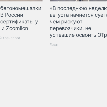
 бетономешалки
«В последнюю недел
 В России
августа начнётся суета
 сертификаты у
чем рискуют
 и Zoomlion
перевозчики, не
успевшие освоить ЭТ
й транспорт
Дзен