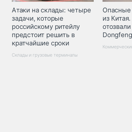
Опасные
Атаки на склады: четыре
из Китая.
задачи, которые
отозвали
российскому ритейлу
Dongfeng
предстоит решить в
кратчайшие сроки
Коммерчески
Склады и грузовые терминалы