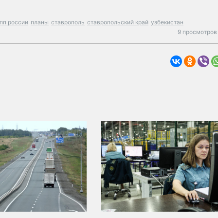
пп россии
планы
ставрополь
ставропольский край
узбекистан
9 просмотров