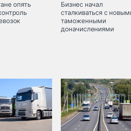
Бизнес начал
тане опять
сталкиваться с новым
контроль
таможенными
евозок
доначислениями