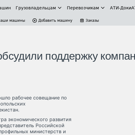
ашин
Грузовладельцам
Перевозчикам
АТИ-Доки
А
Ваши машины
Добавить машину
Заказы
обсудили поддержку компан
ошло рабочее совещание по
ропольских
екистан.
тра экономического развития
представитель Российской
 профильных министерств и