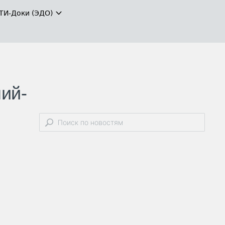
ТИ-Доки (ЭДО)
ий-