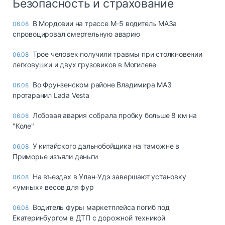
Безопасность и страхование
В Мордовии на трассе М-5 водитель МАЗа
06.08
спровоцировал смертельную аварию
Трое человек получили травмы при столкновении
06.08
легковушки и двух грузовиков в Могилеве
Во Фрунзенском районе Владимира МАЗ
06.08
протаранил Lada Vesta
Лобовая авария собрала пробку больше 8 км на
06.08
"Коле"
У китайского дальнобойщика на таможне в
06.08
Приморье изъяли деньги
Ha въeздax в Улaн-Удэ зaвepшaют ycтaнoвкy
06.08
«yмныx» вecoв для фyp
Водитель фуры маркетплейса погиб под
06.08
Екатеринбургом в ДТП с дорожной техникой