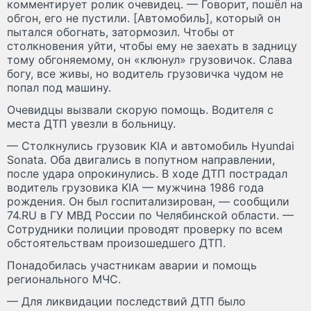
комментирует ролик очевидец. — Говорит, пошёл на
обгон, его не пустили. [Автомобиль], который он
пытался обогнать, затормозил. Чтобы от
столкновения уйти, чтобы ему не заехать в задницу
тому обгоняемому, он «клюнул» грузовичок. Слава
богу, все живы, но водитель грузовичка чудом не
попал под машину.
Очевидцы вызвали скорую помощь. Водителя с
места ДТП увезли в больницу.
— Столкнулись грузовик KIA и автомобиль Hyundai
Sonata. Оба двигались в попутном направлении,
после удара опрокинулись. В ходе ДТП пострадал
водитель грузовика KIA — мужчина 1986 года
рождения. Он был госпитализирован, — сообщили
74.RU в ГУ МВД России по Челябинской области. —
Сотрудники полиции проводят проверку по всем
обстоятельствам произошедшего ДТП.
Понадобилась участникам аварии и помощь
регионального МЧС.
— Для ликвидации последствий ДТП было