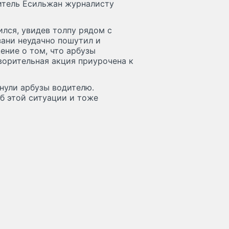
дитель Есильжан журналисту
лся, увидев толпу рядом с
зани неудачно пошутил и
ение о том, что арбузы
творительная акция приурочена к
нули арбузы водителю.
б этой ситуации и тоже