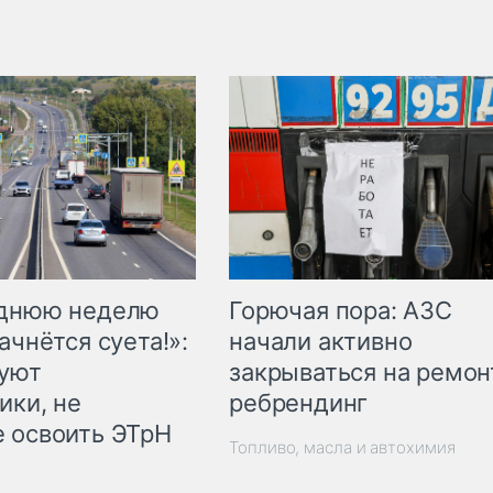
Горючая пора: АЗС
еднюю неделю
начали активно
ачнётся суета!»:
закрываться на ремон
куют
ребрендинг
ики, не
 освоить ЭТрН
Топливо, масла и автохимия