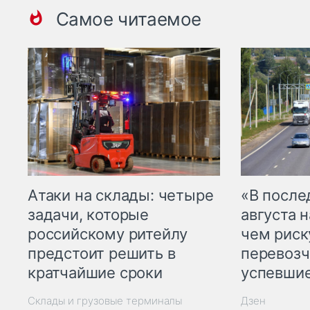
Самое читаемое
Атаки на склады: четыре
«В посл
задачи, которые
августа н
российскому ритейлу
чем рис
предстоит решить в
перевозч
кратчайшие сроки
успевшие
Склады и грузовые терминалы
Дзен