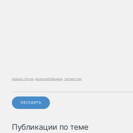
кража груза
дальнобойщики
татарстан
ОБСУДИТЬ
Публикации по теме