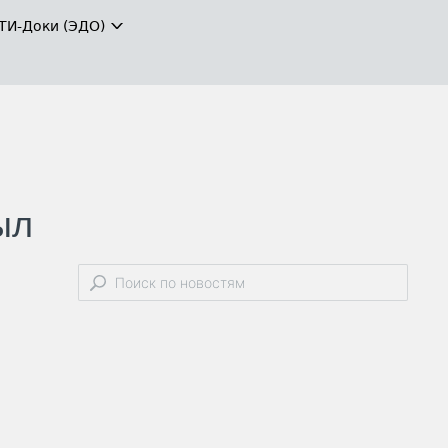
ТИ-Доки (ЭДО)
ыл