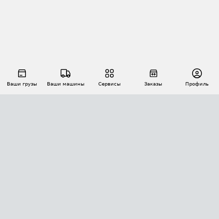
Ваши грузы
Ваши машины
Сервисы
Заказы
Профиль
АВТОМАТИЗАЦИЯ ПЕРЕВОЗОК
Площадки
Заказы
Торги
Тендеры
АТИ-Доки
GPS-мониторинг
АТИ Мессенджер
Цепочки грузов
API ATI.SU
ПОЛЕЗНОЕ
Расчет расстояний