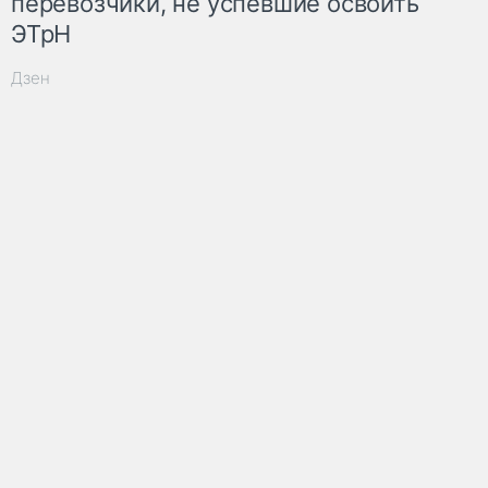
перевозчики, не успевшие освоить
ЭТрН
Дзен