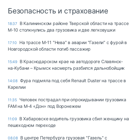
Безопасность и страхование
В Калининском районе Тверской области на трассе
18:37
М-10 столкнулись два грузовика и две легковушки
На трассе М-11 "Нева" в аварии "Газели" с фурой в
17:10
Новгородской области погиб пассажир
В Краснодарском крае на автодороге Славянск-
15:49
на-Кубани – Крымск насмерть разбился дальнобойщик
Фура подмяла под себя Renault Duster на трассе в
14:08
Карелии
Человек пострадал при опрокидывании грузовика
11:35
FAM на М-4 «Дон» под Воронежем
В Хабаровске водитель грузовика сбил женщину на
11:09
пешеходном переходе
В центре Петербурга грузовая "Газель" с
08.08