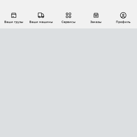
Ваши грузы
Ваши машины
Сервисы
Заказы
Профиль
АВТОМАТИЗАЦИЯ ПЕРЕВОЗОК
Площадки
Заказы
Торги
Тендеры
АТИ-Доки
GPS-мониторинг
АТИ Мессенджер
Цепочки грузов
API ATI.SU
ПОЛЕЗНОЕ
Расчет расстояний
БЕЗОПАСНОСТЬ
Академия ATI.SU
ATI.SU о безопасности
Звезды ATI.SU на вашем сайте
КОНТАКТЫ И ТАРИФЫ
Памятка по проверке контрагентов
Индекс ATI.SU FTL РФ
О системе ATI.SU
Светофор+