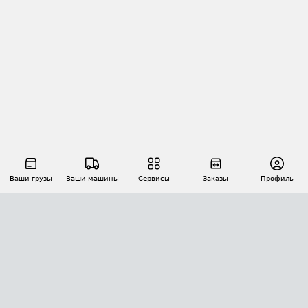
Ваши грузы
Ваши машины
Сервисы
Заказы
Профиль
АВТОМАТИЗАЦИЯ ПЕРЕВОЗОК
Площадки
Заказы
Торги
Тендеры
АТИ-Доки
GPS-мониторинг
АТИ Мессенджер
Цепочки грузов
API ATI.SU