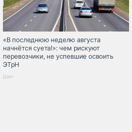
«В последнюю неделю августа
начнётся суета!»: чем рискуют
перевозчики, не успевшие освоить
ЭТрН
Дзен