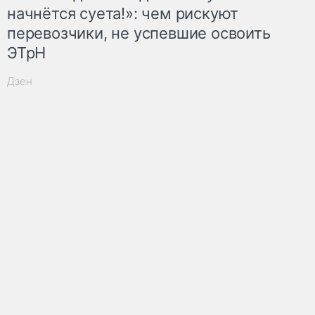
начнётся суета!»: чем рискуют
перевозчики, не успевшие освоить
ЭТрН
Дзен