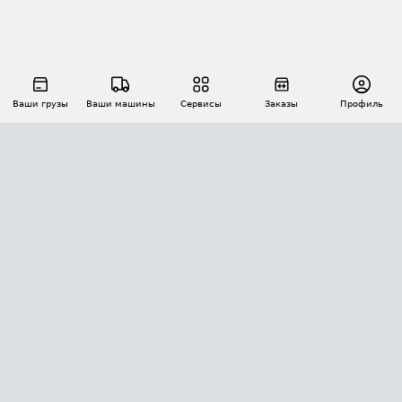
Ваши грузы
Ваши машины
Сервисы
Заказы
Профиль
АВТОМАТИЗАЦИЯ ПЕРЕВОЗОК
Площадки
Заказы
Торги
Тендеры
АТИ-Доки
GPS-мониторинг
АТИ Мессенджер
Цепочки грузов
API ATI.SU
ПОЛЕЗНОЕ
Расчет расстояний
БЕЗОПАСНОСТЬ
Академия ATI.SU
ATI.SU о безопасности
Звезды ATI.SU на вашем сайте
КОНТАКТЫ И ТАРИФЫ