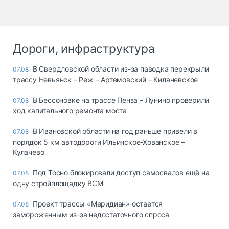
Дороги, инфраструктура
В Свердловской области из-за паводка перекрыли
07.08
трассу Невьянск – Реж – Артемовский – Килачевское
В Бессоновке на трассе Пенза – Лунино проверили
07.08
ход капитального ремонта моста
В Ивановской области на год раньше привели в
07.08
порядок 5 км автодороги Ильинское-Хованское –
Кулачево
Под Тосно блокировали доступ самосвалов ещё на
07.08
одну стройплощадку ВСМ
Проект трассы «Меридиан» остается
07.08
замороженным из-за недостаточного спроса