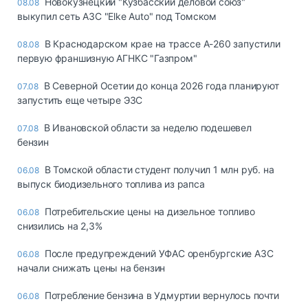
Новокузнецкий "Кузбасский деловой союз"
08.08
выкупил сеть АЗС "Elke Auto" под Томском
В Краснодарском крае на трассе А-260 запустили
08.08
первую франшизную АГНКС "Газпром"
В Северной Осетии до конца 2026 года планируют
07.08
запустить еще четыре ЭЗС
В Ивановской области за неделю подешевел
07.08
бензин
В Томской области студент получил 1 млн руб. на
06.08
выпуск биодизельного топлива из рапса
Потребительские цены на дизельное топливо
06.08
снизились на 2,3%
После предупреждений УФАС оренбургские АЗС
06.08
начали снижать цены на бензин
Потребление бензина в Удмуртии вернулось почти
06.08