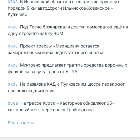
В Ивановской области на год раньше привели в
07.08
порядок 5 км автодороги Ильинское-Хованское –
Кулачево
Под Тосно блокировали доступ самосвалов ещё на
07.08
одну стройплощадку ВСМ
Проект трассы «Меридиан» остается
07.08
замороженным из-за недостаточного спроса
Минтранс предлагает тратить средства дорожных
07.08
фондов на защиту трасс от БПЛА
На развязке КАД с Пулковским шоссе перекроют
07.08
две полосы движения
На трассе Курск – Касторное обновляют 65-
06.08
метровый мост через реку Грайворонка
Все новости