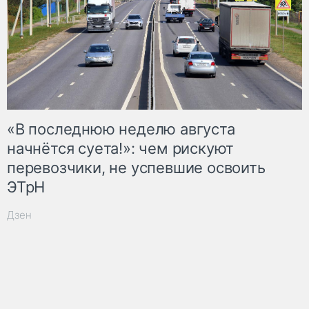
«В последнюю неделю августа
начнётся суета!»: чем рискуют
перевозчики, не успевшие освоить
ЭТрН
Дзен