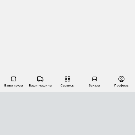
Ваши грузы
Ваши машины
Сервисы
Заказы
Профиль
АВТОМАТИЗАЦИЯ ПЕРЕВОЗОК
Площадки
Заказы
Торги
Тендеры
АТИ-Доки