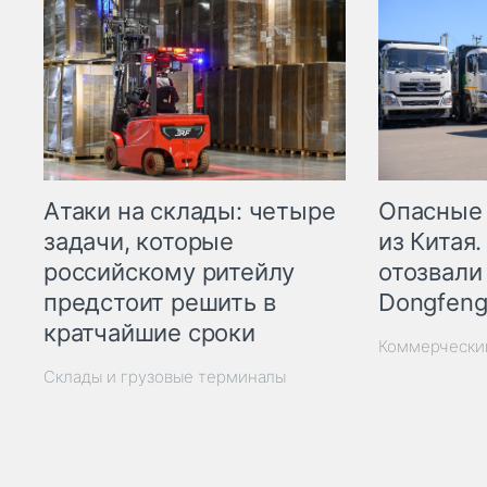
Опасные
Атаки на склады: четыре
из Китая.
задачи, которые
отозвали
российскому ритейлу
Dongfeng
предстоит решить в
кратчайшие сроки
Коммерчески
Склады и грузовые терминалы