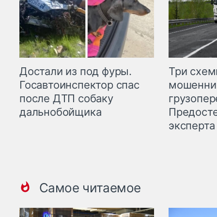
Три схе
Достали из под фуры.
мошенни
Госавтоинспектор спас
грузопер
после ДТП собаку
Предост
дальнобойщика
эксперта
Самое читаемое