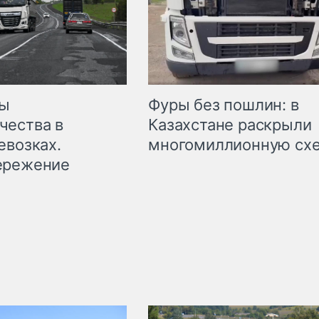
мы
Фуры без пошлин: в
чества в
Казахстане раскрыли
евозках.
многомиллионную сх
ережение