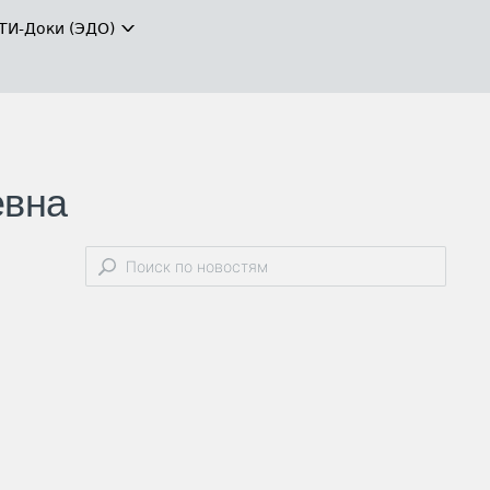
ТИ-Доки (ЭДО)
евна