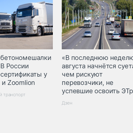
 бетономешалки
«В последнюю недел
 В России
августа начнётся суета
 сертификаты у
чем рискуют
 и Zoomlion
перевозчики, не
успевшие освоить ЭТ
й транспорт
Дзен