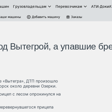
ашин
Грузовладельцам
Перевозчикам
АТИ-Доки
А
Ваши машины
Добавить машину
Заказы
од Вытегрой, а упавшие бр
е «Вытегра», ДТП произошло
орск около деревни Озерки.
рицеп с лесом опрокинулся на
 перевернувшегося прицепа