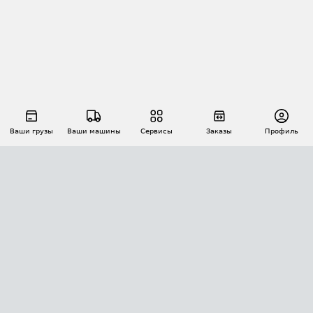
Ваши грузы
Ваши машины
Сервисы
Заказы
Профиль
АВТОМАТИЗАЦИЯ ПЕРЕВОЗОК
Площадки
Заказы
Торги
Тендеры
АТИ-Доки
GPS-мониторинг
АТИ Мессенджер
Цепочки грузов
API ATI.SU
ПОЛЕЗНОЕ