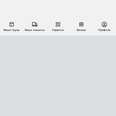
Ваши грузы
Ваши машины
Сервисы
Заказы
Профиль
АВТОМАТИЗАЦИЯ ПЕРЕВОЗОК
Площадки
Заказы
Торги
Тендеры
АТИ-Доки
GPS-мониторинг
АТИ Мессенджер
Цепочки грузов
API ATI.SU
ПОЛЕЗНОЕ
Расчет расстояний
БЕЗОПАСНОСТЬ
Академия ATI.SU
ATI.SU о безопасности
Звезды ATI.SU на вашем сайте
КОНТАКТЫ И ТАРИФЫ