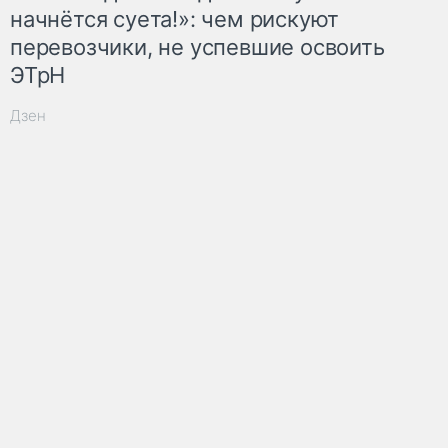
начнётся суета!»: чем рискуют
перевозчики, не успевшие освоить
ЭТрН
Дзен