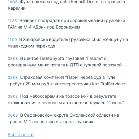
Фура подмяла под себя Renault Duster на трассе в
14:08
Карелии
Человек пострадал при опрокидывании грузовика
11:35
FAM на М-4 «Дон» под Воронежем
В Хабаровске водитель грузовика сбил женщину на
11:09
пешеходном переходе
В центре Петербурга грузовая "Газель" с
08.08
ресторанным меню попала в ДТП с гужевой повозкой
Страховая компания "Пари" через суд в Туле
08.08
требует 29 млн руб. с автоперевозчика Kaz TralServiece
Под Чебоксарами на трассе М-7 в результате
08.08
столкновения с легковым авто перевернулась "Газель"
В Сафоновском округе Смоленской области на
08.08
трассе М-1 полностью выгорел грузовик
Все новости