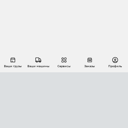
Ваши грузы
Ваши машины
Сервисы
Заказы
Профиль
АВТОМАТИЗАЦИЯ ПЕРЕВОЗОК
Площадки
Заказы
Торги
Тендеры
АТИ-Доки
GPS-мониторинг
АТИ Мессенджер
Цепочки грузов
API ATI.SU