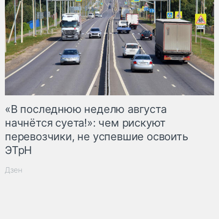
«В последнюю неделю августа
начнётся суета!»: чем рискуют
перевозчики, не успевшие освоить
ЭТрН
Дзен