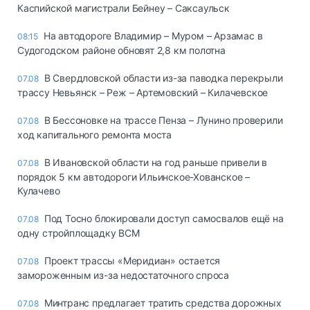
Каспийской магистрали Бейнеу – Саксаульск
На автодороге Владимир – Муром – Арзамас в
08:15
Судогодском районе обновят 2,8 км полотна
В Свердловской области из-за паводка перекрыли
07.08
трассу Невьянск – Реж – Артемовский – Килачевское
В Бессоновке на трассе Пенза – Лунино проверили
07.08
ход капитального ремонта моста
В Ивановской области на год раньше привели в
07.08
порядок 5 км автодороги Ильинское-Хованское –
Кулачево
Под Тосно блокировали доступ самосвалов ещё на
07.08
одну стройплощадку ВСМ
Проект трассы «Меридиан» остается
07.08
замороженным из-за недостаточного спроса
Минтранс предлагает тратить средства дорожных
07.08