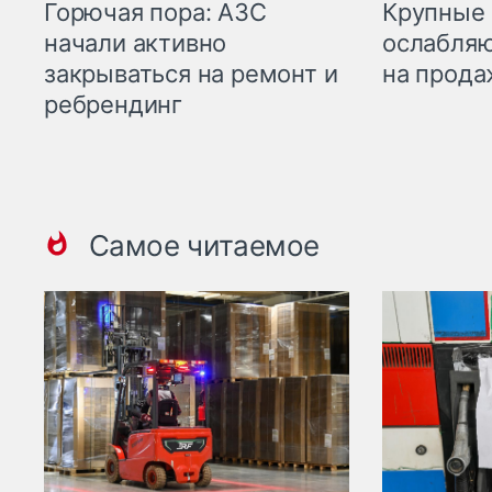
Горючая пора: АЗС
Крупные 
начали активно
ослабляю
закрываться на ремонт и
на прода
ребрендинг
Самое читаемое