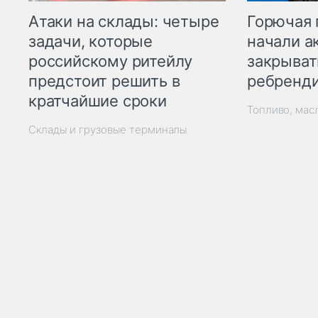
Горючая 
Атаки на склады: четыре
начали а
задачи, которые
закрыват
российскому ритейлу
ребренд
предстоит решить в
кратчайшие сроки
Топливо, мас
Склады и грузовые терминалы