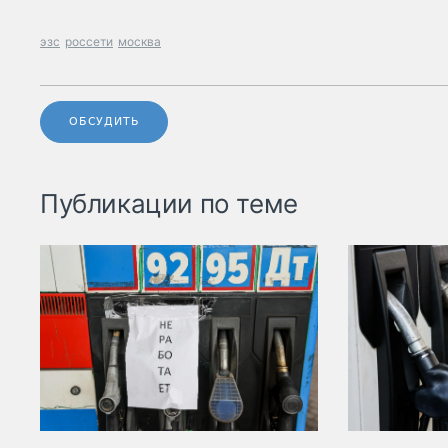
эзс
россети
москва
ОБСУДИТЬ
Публикации по теме