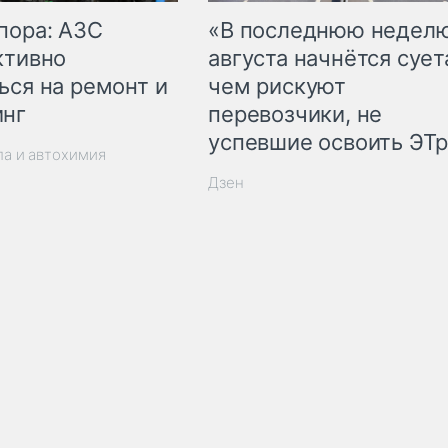
пора: АЗС
«В последнюю недел
ктивно
августа начнётся суета
ься на ремонт и
чем рискуют
инг
перевозчики, не
успевшие освоить ЭТ
ла и автохимия
Дзен