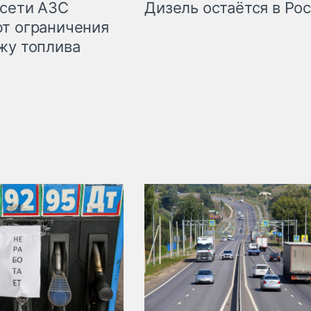
сети АЗС
Дизель остаётся в Ро
т ограничения
жу топлива