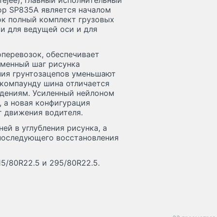
fejee), главный исполнительный
op SP835A является началом
ок полный комплект грузовых
 и для ведущей оси и для
оперевозок, обеспечивает
еменный шаг рисунка
ния грунтозацепов уменьшают
 компаунду шина отличается
дениям. Усиленный нейлоном
 а новая конфигурация
 движения водителя.
ей в углубления рисунка, а
 последующего восстановления
5/80R22.5 и 295/80R22.5.