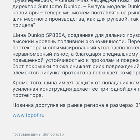
грузоперевозок, – сказал Риаз Хаффеджи (Riaz Haf
директор Sumitomo Dunlop. – Выпуск модели Dunl
новой эры – теперь мы можем поставлять на рын
шин местного производства, как для рулевой, так
прицепа”.
Шина Dunlop SP835A, созданная для дальних груз
высокий уровень топливной экономичности. Пер
протектора и оптимизированный угол расположе
неравномерный износ, а благодаря специальному
повышенной устойчивостью к проколам и повреж
борт покрышки также снижает риск повреждений,
элементов рисунка протектора повышает комфорт
Кроме того, шина имеет защиту от попадания камн
усиленная конструкция делает ее пригодной для
протектора.
Новинка доступна на рынке региона в размерах 31
www.topof.ru
грузовые шины
dunlop
юар