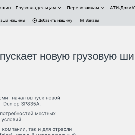
ашин
Грузовладельцам
Перевозчикам
АТИ-Доки
А
Ваши машины
Добавить машину
Заказы
ыпускает новую грузовую ши
смит начал выпуск новой
– Dunlop SP835A.
 потребностей местных
 условий.
 компании, так и для отрасли