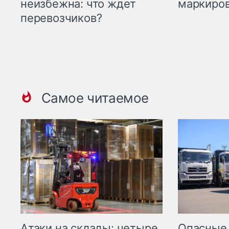
маркиров
неизбежна: что ждет
перевозчиков?
Самое читаемое
Опасные
Атаки на склады: четыре