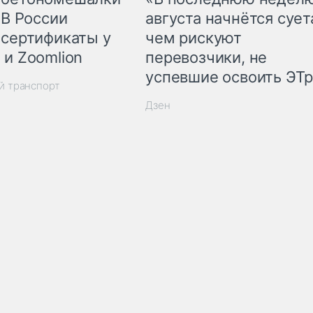
 В России
августа начнётся суета
 сертификаты у
чем рискуют
 и Zoomlion
перевозчики, не
успевшие освоить ЭТ
й транспорт
Дзен