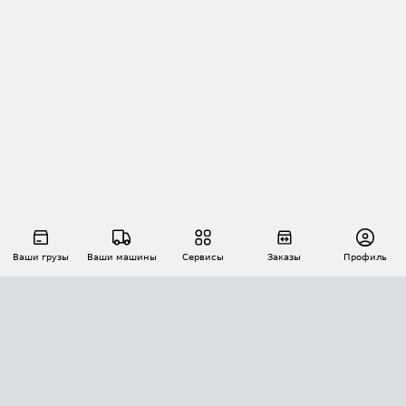
Ваши грузы
Ваши машины
Сервисы
Заказы
Профиль
АВТОМАТИЗАЦИЯ ПЕРЕВОЗОК
Площадки
Заказы
Торги
Тендеры
АТИ-Доки