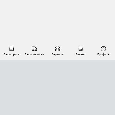
Ваши грузы
Ваши машины
Сервисы
Заказы
Профиль
АВТОМАТИЗАЦИЯ ПЕРЕВОЗОК
Площадки
Заказы
Торги
Тендеры
АТИ-Доки
GPS-мониторинг
АТИ Мессенджер
Цепочки грузов
API ATI.SU
ПОЛЕЗНОЕ