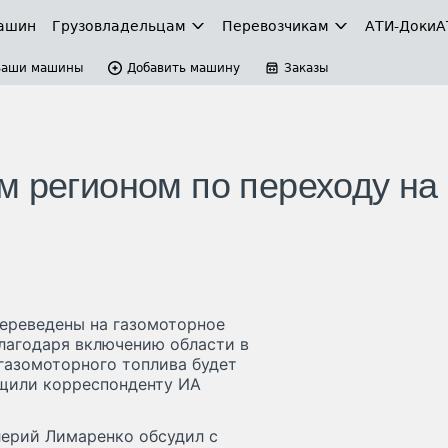
ашин
Грузовладельцам
Перевозчикам
АТИ-Доки
А
Ваши машины
Добавить машину
Заказы
м регионом по переходу на
переведены на газомоторное
благодаря включению области в
 газомоторного топлива будет
бщили корреспонденту ИА
лерий Лимаренко обсудил с