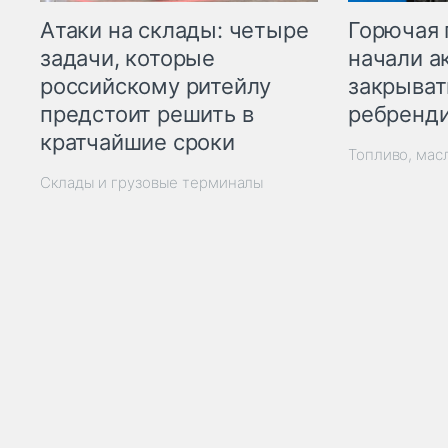
Горючая 
Атаки на склады: четыре
начали а
задачи, которые
закрыват
российскому ритейлу
ребренд
предстоит решить в
кратчайшие сроки
Топливо, мас
Склады и грузовые терминалы