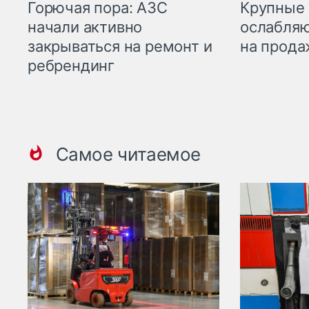
Горючая пора: АЗС
Крупные 
начали активно
ослабляю
закрываться на ремонт и
на прода
ребрендинг
Самое читаемое