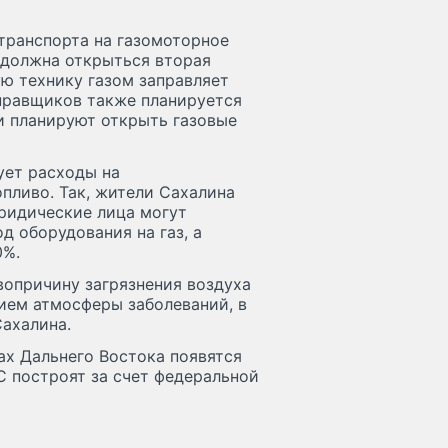
транспорта на газомоторное
 должна открыться вторая
ую технику газом заправляет
правщиков также планируется
и планируют открыть газовые
ует расходы на
пливо. Так, жители Сахалина
Юридические лица могут
д оборудования на газ, а
0%.
вопричину загрязнения воздуха
ием атмосферы заболеваний, в
Сахалина.
х Дальнего Востока появятся
С построят за счет федеральной