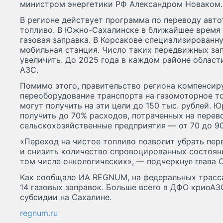
министром энергетики РФ Александром Новаком.
В регионе действует программа по переводу авто
топливо. В Южно-Сахалинске в ближайшее время
газовая заправка. В Корсакове специализированн
мобильная станция. Число таких передвижных за
увеличить. До 2025 года в каждом районе област
АЗС.
Помимо этого, правительство региона компенсир
переоборудование транспорта на газомоторное то
могут получить на эти цели до 150 тыс. рублей. 
получить до 70% расходов, потраченных на перево
сельскохозяйственные предприятия — от 70 до 9
«Переход на чистое топливо позволит убрать пер
и снизить количество спровоцированных состоян
том числе онкологических», — подчеркнул глава 
Как сообщало ИА REGNUM, на федеральных трасса
14 газовых заправок. Больше всего в ДФО криоАЗ
субсидии на Сахалине.
regnum.ru