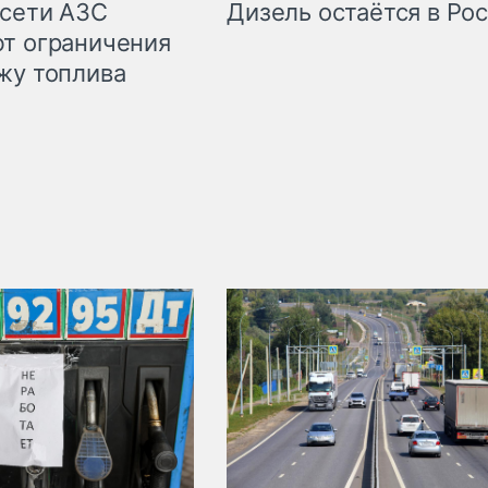
сети АЗС
Дизель остаётся в Ро
т ограничения
жу топлива