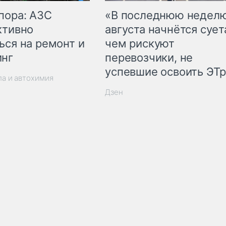
пора: АЗС
«В последнюю недел
ктивно
августа начнётся суета
ься на ремонт и
чем рискуют
инг
перевозчики, не
успевшие освоить ЭТ
ла и автохимия
Дзен