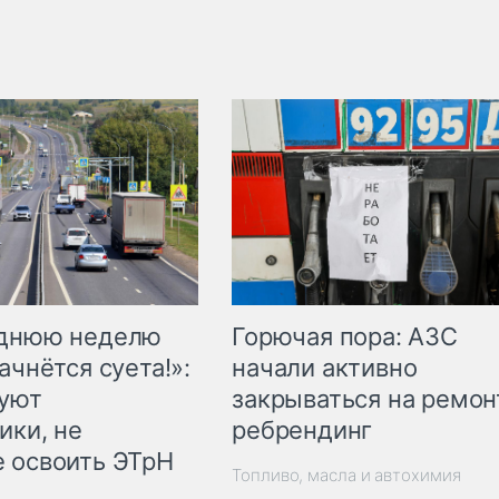
Горючая пора: АЗС
еднюю неделю
начали активно
ачнётся суета!»:
закрываться на ремон
куют
ребрендинг
ики, не
 освоить ЭТрН
Топливо, масла и автохимия