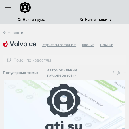
Найти грузы
Найти машины
← Новости
volvo ce
строительная техника
швеция
новинки
Автомобильные
Популярные темы:
Ещё
грузоперевозки
Региональная
логистика
ЭДО, ИТ в
логистике
Дороги,
инфраструктура