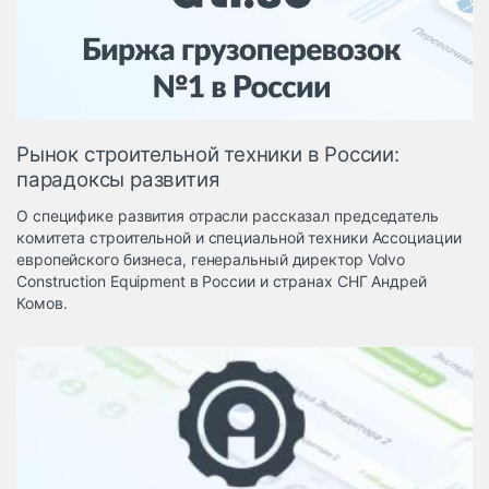
Логистика, грузы
Негабаритные и
опасные грузы
Безопасность и
страхование
Рынок строительной техники в России:
Таможня и ВЭД
парадоксы развития
Склады и
О специфике развития отрасли рассказал председатель
грузовые
комитета строительной и специальной техники Ассоциации
терминалы
европейского бизнеса, генеральный директор Volvo
Коммерческий
Construction Equipment в России и странах СНГ Андрей
транспорт
Комов.
Спецтехника
Автосервис,
запчасти, шины
Топливо, масла и
Дзен
автохимия