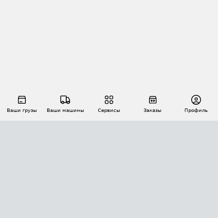
Ваши грузы
Ваши машины
Сервисы
Заказы
Профиль
АВТОМАТИЗАЦИЯ ПЕРЕВОЗОК
Площадки
Заказы
Торги
Тендеры
АТИ-Доки
GPS-мониторинг
АТИ Мессенджер
Цепочки грузов
API ATI.SU