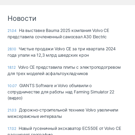
Новости
На выставке Bauma 2025 компания Volvo CE
21.04
представила сочлененный самосвал A30 Electric
Чистые продажи Volvo CE за три квартала 2024
28.10
года упали на 12,3 млрд шведских крон
Volvo CE представила плиты с электроподогревом
18.12
для трех моделей асфальтоукладчиков
GIANTS Software и Volvo объявили о
10.07
сотрудничестве для работы над Farming Simulator 22
(видео)
Дорожно-строительной технике Volvo увеличили
21.03
межсервисные интервалы
Новый гусеничный экскаватор EC550E от Volvo CE
17.02
расширяет географию