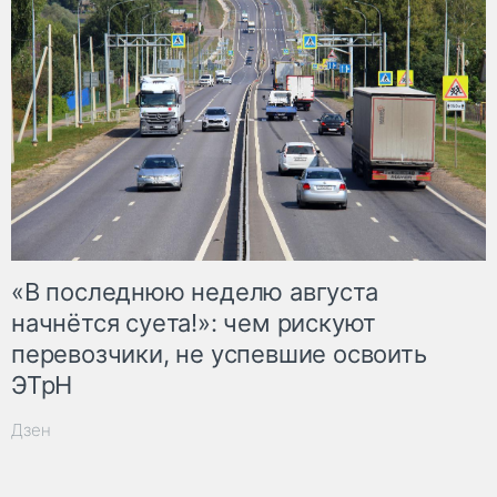
«В последнюю неделю августа
начнётся суета!»: чем рискуют
перевозчики, не успевшие освоить
ЭТрН
Дзен