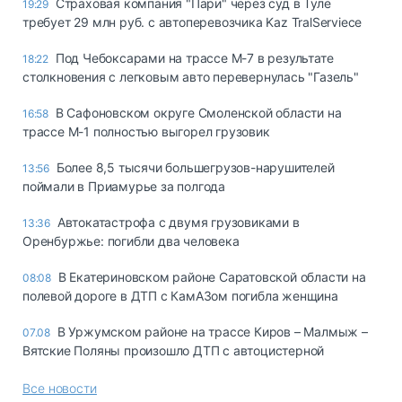
Страховая компания "Пари" через суд в Туле
19:29
требует 29 млн руб. с автоперевозчика Kaz TralServiece
Под Чебоксарами на трассе М-7 в результате
18:22
столкновения с легковым авто перевернулась "Газель"
В Сафоновском округе Смоленской области на
16:58
трассе М-1 полностью выгорел грузовик
Более 8,5 тысячи большегрузов-нарушителей
13:56
поймали в Приамурье за полгода
Автокатастрофа с двумя грузовиками в
13:36
Оренбуржье: погибли два человека
В Екатериновском районе Саратовской области на
08:08
полевой дороге в ДТП с КамАЗом погибла женщина
В Уржумском районе на трассе Киров – Малмыж –
07.08
Вятские Поляны произошло ДТП с автоцистерной
Все новости