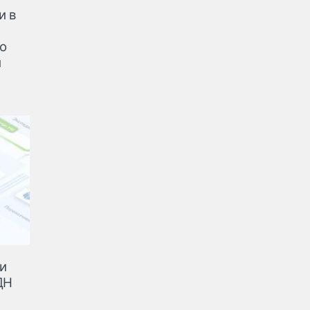
и в
о
й
ти
ДН