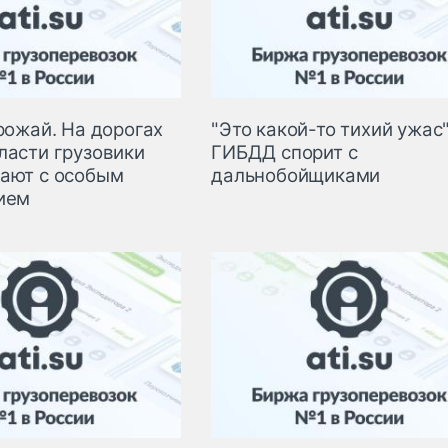
рожай. На дорогах
"Это какой-то тихий ужас"
ласти грузовики
ГИБДД спорит с
ают с особым
дальнобойщиками
ием