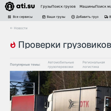
Грузы
Поиск грузов
Машины
Поиск м
Все сервисы
Ваши грузы
Добавить груз
← Новости
проверки грузовико
Автомобильные
Региональная
Популярные темы:
грузоперевозки
логистика
Склады и
Таможня и ВЭД
грузовые
терминалы