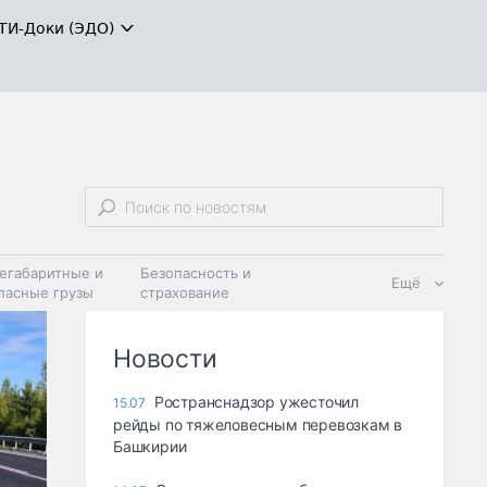
ТИ-Доки (ЭДО)
егабаритные и
Безопасность и
Ещё
пасные грузы
страхование
 масла и
Дзен
ия
Новости
Ространснадзор ужесточил
15.07
рейды по тяжеловесным перевозкам в
Башкирии