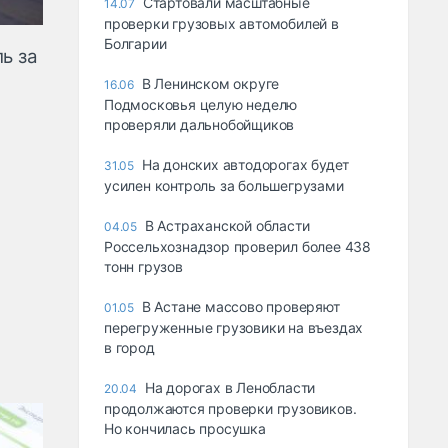
Стартовали масштабные
14.07
проверки грузовых автомобилей в
Болгарии
ь за
В Ленинском округе
16.06
Подмосковья целую неделю
проверяли дальнобойщиков
На донских автодорогах будет
31.05
усилен контроль за большегрузами
В Астраханской области
04.05
Россельхознадзор проверил более 438
тонн грузов
В Астане массово проверяют
01.05
перегруженные грузовики на въездах
в город
На дорогах в Ленобласти
20.04
продолжаются проверки грузовиков.
Но кончилась просушка