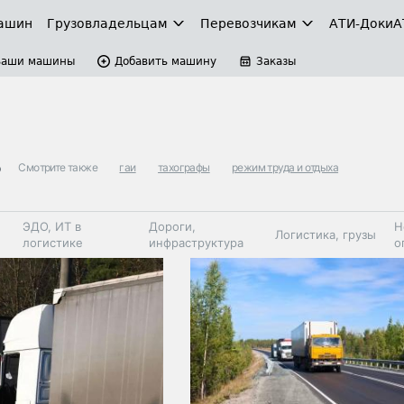
ашин
Грузовладельцам
Перевозчикам
АТИ-Доки
А
Ваши машины
Добавить машину
Заказы
в
Смотрите также
гаи
тахографы
режим труда и отдыха
ЭДО, ИТ в
Дороги,
Н
Логистика, грузы
логистике
инфраструктура
о
Коммерческий
Автосервис,
Топливо,
Спецтехника
транспорт
запчасти, шины
автохим