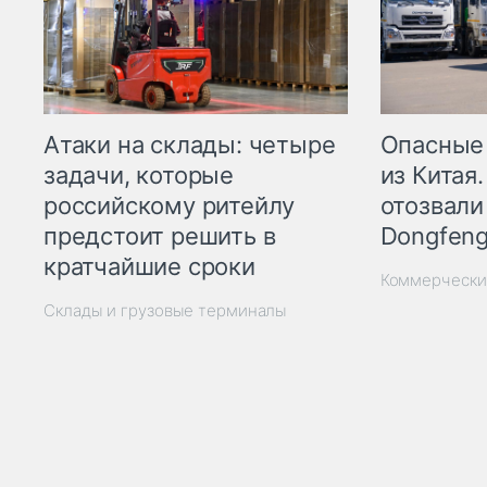
Опасные
Атаки на склады: четыре
из Китая.
задачи, которые
отозвали
российскому ритейлу
Dongfeng
предстоит решить в
кратчайшие сроки
Коммерчески
Склады и грузовые терминалы