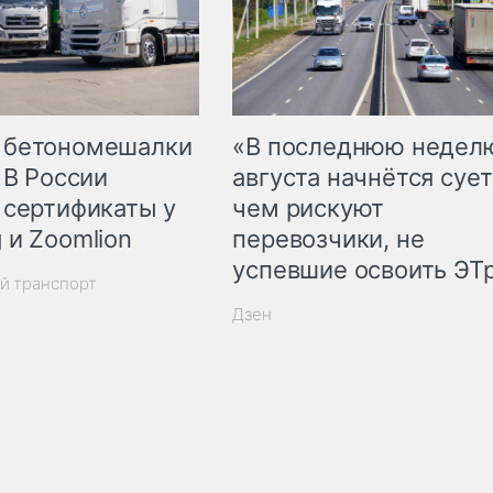
 бетономешалки
«В последнюю недел
 В России
августа начнётся сует
 сертификаты у
чем рискуют
 и Zoomlion
перевозчики, не
успевшие освоить ЭТ
й транспорт
Дзен