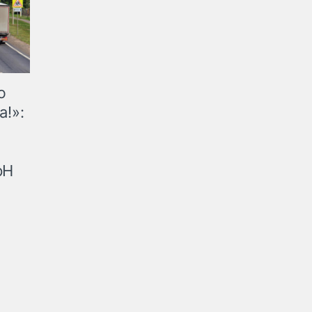
ю
а!»:
рН