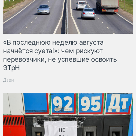
«В последнюю неделю августа
начнётся суета!»: чем рискуют
перевозчики, не успевшие освоить
ЭТрН
Дзен