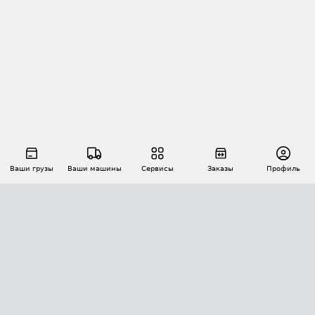
Ваши грузы
Ваши машины
Сервисы
Заказы
Профиль
АВТОМАТИЗАЦИЯ ПЕРЕВОЗОК
Площадки
Заказы
Торги
Тендеры
АТИ-Доки
GPS-мониторинг
АТИ Мессенджер
Цепочки грузов
API ATI.SU