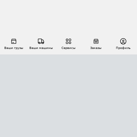
Ваши грузы
Ваши машины
Сервисы
Заказы
Профиль
АВТОМАТИЗАЦИЯ ПЕРЕВОЗОК
Площадки
Заказы
Торги
Тендеры
АТИ-Доки
GPS-мониторинг
АТИ Мессенджер
Цепочки грузов
API ATI.SU
ПОЛЕЗНОЕ
Расчет расстояний
БЕЗОПАСНОСТЬ