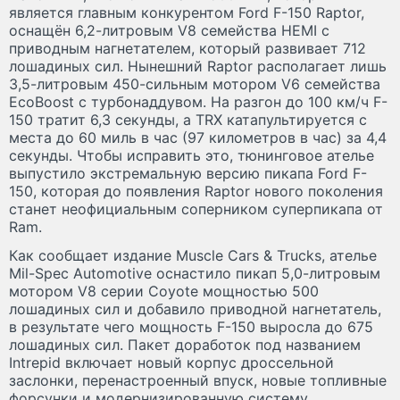
является главным конкурентом Ford F-150 Raptor,
оснащён 6,2-литровым V8 семейства HEMI с
приводным нагнетателем, который развивает 712
лошадиных сил. Нынешний Raptor располагает лишь
3,5-литровым 450-сильным мотором V6 семейства
EcoBoost с турбонаддувом. На разгон до 100 км/ч F-
150 тратит 6,3 секунды, а TRX катапультируется с
места до 60 миль в час (97 километров в час) за 4,4
секунды. Чтобы исправить это, тюнинговое ателье
выпустило экстремальную версию пикапа Ford F-
150, которая до появления Raptor нового поколения
станет неофициальным соперником суперпикапа от
Ram.
Как сообщает издание Muscle Cars & Trucks, ателье
Mil-Spec Automotive оснастило пикап 5,0-литровым
мотором V8 серии Coyote мощностью 500
лошадиных сил и добавило приводной нагнетатель,
в результате чего мощность F-150 выросла до 675
лошадиных сил. Пакет доработок под названием
Intrepid включает новый корпус дроссельной
заслонки, перенастроенный впуск, новые топливные
форсунки и модернизированную систему