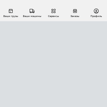
Ваши грузы
Ваши машины
Сервисы
Заказы
Профиль
АВТОМАТИЗАЦИЯ ПЕРЕВОЗОК
Площадки
Заказы
Торги
Тендеры
АТИ-Доки
GPS-мониторинг
АТИ Мессенджер
Цепочки грузов
API ATI.SU
ПОЛЕЗНОЕ
Расчет расстояний
БЕЗОПАСНОСТЬ
Академия ATI.SU
ATI.SU о безопасности
Звезды ATI.SU на вашем сайте
КОНТАКТЫ И ТАРИФЫ
Памятка по проверке контрагентов
Индекс ATI.SU FTL РФ
О системе ATI.SU
Светофор+
Средние ставки
ИНФОРМАЦИЯ