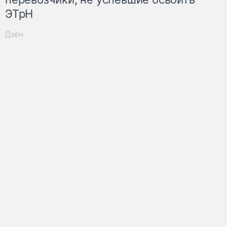
ЭТрН
Дзен