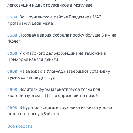
легковушки и двух грузовиков в Могилеве
Во Фрунзенском районе Владимира МАЗ
06.08
протаранил Lada Vesta
Лобовая авария собрала пробку больше 8 км на
06.08
"Коле"
У китайского дальнобойщика на таможне в
06.08
Приморье изъяли деньги
Ha въeздax в Улaн-Удэ зaвepшaют ycтaнoвкy
06.08
«yмныx» вecoв для фyp
Водитель фуры маркетплейса погиб под
06.08
Екатеринбургом в ДТП с дорожной техникой
В Бурятии водитель грузовика из Китая уронил
06.08
ротор на трассу «Байкал»
Все новости