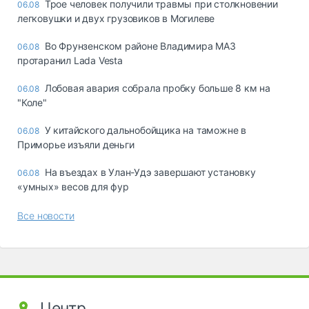
Трое человек получили травмы при столкновении
06.08
легковушки и двух грузовиков в Могилеве
Во Фрунзенском районе Владимира МАЗ
06.08
протаранил Lada Vesta
Лобовая авария собрала пробку больше 8 км на
06.08
"Коле"
У китайского дальнобойщика на таможне в
06.08
Приморье изъяли деньги
Ha въeздax в Улaн-Удэ зaвepшaют ycтaнoвкy
06.08
«yмныx» вecoв для фyp
Все новости
Центр