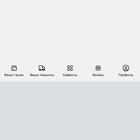
Ваши грузы
Ваши машины
Сервисы
Заказы
Профиль
АВТОМАТИЗАЦИЯ ПЕРЕВОЗОК
Площадки
Заказы
Торги
Тендеры
АТИ-Доки
GPS-мониторинг
АТИ Мессенджер
Цепочки грузов
API ATI.SU