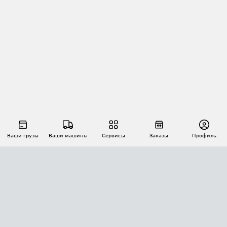
Ваши грузы
Ваши машины
Сервисы
Заказы
Профиль
АВТОМАТИЗАЦИЯ ПЕРЕВОЗОК
Площадки
Заказы
Торги
Тендеры
АТИ-Доки
GPS-мониторинг
АТИ Мессенджер
Цепочки грузов