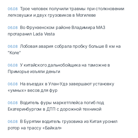
Трое человек получили травмы при столкновении
06.08
легковушки и двух грузовиков в Могилеве
Во Фрунзенском районе Владимира МАЗ
06.08
протаранил Lada Vesta
Лобовая авария собрала пробку больше 8 км на
06.08
"Коле"
У китайского дальнобойщика на таможне в
06.08
Приморье изъяли деньги
Ha въeздax в Улaн-Удэ зaвepшaют ycтaнoвкy
06.08
«yмныx» вecoв для фyp
Водитель фуры маркетплейса погиб под
06.08
Екатеринбургом в ДТП с дорожной техникой
В Бурятии водитель грузовика из Китая уронил
06.08
ротор на трассу «Байкал»