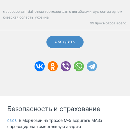
массовое дтп
daf
отказ тормозов
дтп с погибшими
суд
сон за рулем
киевская область
украина
99 просмотров всего.
ОБСУДИТЬ
Безопасность и страхование
В Мордовии на трассе М-5 водитель МАЗа
06.08
спровоцировал смертельную аварию