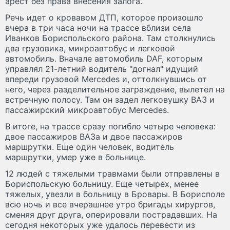
арест без права внесения залога.
Речь идет о кровавом ДТП, которое произошло
вчера в три часа ночи на трассе вблизи села
Иванков Бориспольского района. Там столкнулись
два грузовика, микроавтобус и легковой
автомобиль. Вначале автомобиль DAF, которым
управлял 21-летний водитель "догнал" идущий
впереди грузовой Mercedes и, оттолкнувшись от
него, через разделительное заграждение, вылетел на
встречную полосу. Там он задел легковушку ВАЗ и
пассажирский микроавтобус Mercedes.
В итоге, на трассе сразу погибло четыре человека:
двое пассажиров ВАЗа и двое пассажиров
маршрутки. Еще один человек, водитель
маршрутки, умер уже в больнице.
12 людей с тяжелыми травмами были отправлены в
Бориспольскую больницу. Еще четырех, менее
тяжелых, увезли в больницу в Бровары. В Борисполе
всю ночь и все вчерашнее утро бригады хирургов,
сменяя друг друга, оперировали пострадавших. На
сегодня некоторых уже удалось перевести из