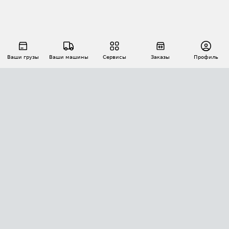
Ваши грузы
Ваши машины
Сервисы
Заказы
Профиль
АВТОМАТИЗАЦИЯ ПЕРЕВОЗОК
Площадки
Заказы
Торги
Тендеры
АТИ-Доки
GPS-мониторинг
АТИ Мессенджер
Цепочки грузов
API ATI.SU
ПОЛЕЗНОЕ
Расчет расстояний
БЕЗОПАСНОСТЬ
Академия ATI.SU
ATI.SU о безопасности
Звезды ATI.SU на вашем сайте
КОНТАКТЫ И ТАРИФЫ