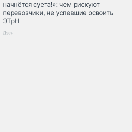
начнётся суета!»: чем рискуют
перевозчики, не успевшие освоить
ЭТрН
Дзен