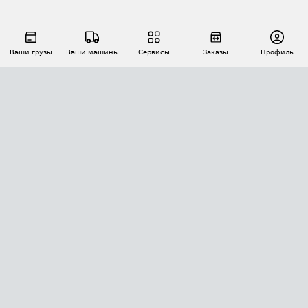
Ваши грузы
Ваши машины
Сервисы
Заказы
Профиль
АВТОМАТИЗАЦИЯ ПЕРЕВОЗОК
Площадки
Заказы
Торги
Тендеры
АТИ-Доки
GPS-мониторинг
АТИ Мессенджер
Цепочки грузов
API ATI.SU
ПОЛЕЗНОЕ
Расчет расстояний
БЕЗОПАСНОСТЬ
Академия ATI.SU
ATI.SU о безопасности
Звезды ATI.SU на вашем сайте
КОНТАКТЫ И ТАРИФЫ
Памятка по проверке контрагентов
Индекс ATI.SU FTL РФ
О системе ATI.SU
Светофор+