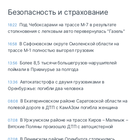
Безопасность и страхование
Под Чебоксарами на трассе М-7 в результате
18:22
столкновения с легковым авто перевернулась "Газель"
В Сафоновском округе Смоленской области на
16:58
трассе М-1 полностью выгорел грузовик
Более 8,5 тысячи большегрузов-нарушителей
13:56
поймали в Приамурье за полгода
Автокатастрофа с двумя грузовиками в
13:36
Оренбуржье: погибли два человека
В Екатериновском районе Саратовской области на
08:08
полевой дороге в ДТП с КамАЗом погибла женщина
В Уржумском районе на трассе Киров – Малмыж –
07.08
Вятские Поляны произошло ДТП с автоцистерной
В Ленинском районе Оренбурга столкнулись
07.08