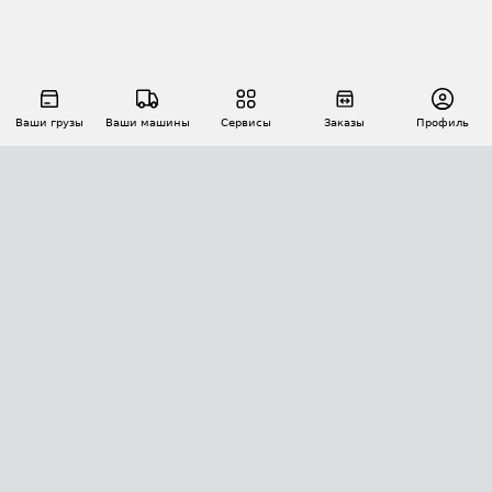
Ваши грузы
Ваши машины
Сервисы
Заказы
Профиль
АВТОМАТИЗАЦИЯ ПЕРЕВОЗОК
Площадки
Заказы
Торги
Тендеры
АТИ-Доки
GPS-мониторинг
АТИ Мессенджер
Цепочки грузов
API ATI.SU
ПОЛЕЗНОЕ
Расчет расстояний
БЕЗОПАСНОСТЬ
Академия ATI.SU
ATI.SU о безопасности
Звезды ATI.SU на вашем сайте
КОНТАКТЫ И ТАРИФЫ