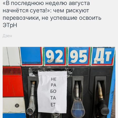
«В последнюю неделю августа
начнётся суета!»: чем рискуют
перевозчики, не успевшие освоить
ЭТрН
Дзен