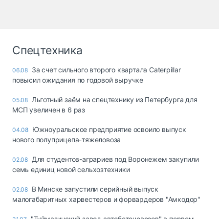
Спецтехника
За счет сильного второго квартала Caterpillar
06.08
повысил ожидания по годовой выручке
Льготный заём на спецтехнику из Петербурга для
05.08
МСП увеличен в 6 раз
Южноуральское предприятие освоило выпуск
04.08
нового полуприцепа-тяжеловоза
Для студентов-аграриев под Воронежем закупили
02.08
семь единиц новой сельхозтехники
В Минске запустили серийный выпуск
02.08
малогабаритных харвестеров и форвардеров "Амкодор"
"Туймазинский завод автобетоновозов" в первом