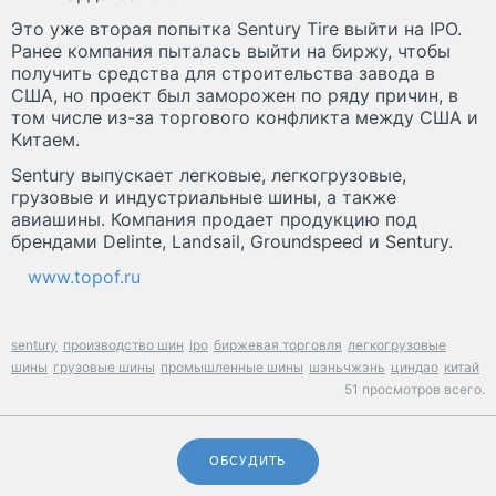
Это уже вторая попытка Sentury Tire выйти на IPO.
Ранее компания пыталась выйти на биржу, чтобы
получить средства для строительства завода в
США, но проект был заморожен по ряду причин, в
том числе из-за торгового конфликта между США и
Китаем.
Sentury выпускает легковые, легкогрузовые,
грузовые и индустриальные шины, а также
авиашины. Компания продает продукцию под
брендами Delinte, Landsail, Groundspeed и Sentury.
www.topof.ru
sentury
производство шин
ipo
биржевая торговля
легкогрузовые
шины
грузовые шины
промышленные шины
шэньчжэнь
циндао
китай
51 просмотров всего.
ОБСУДИТЬ