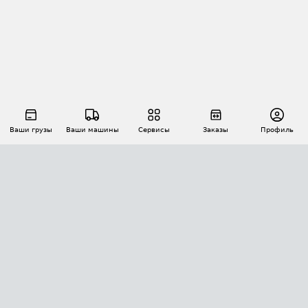
Ваши грузы
Ваши машины
Сервисы
Заказы
Профиль
АВТОМАТИЗАЦИЯ ПЕРЕВОЗОК
Площадки
Заказы
Торги
Тендеры
АТИ-Доки
GPS-мониторинг
АТИ Мессенджер
Цепочки грузов
API ATI.SU
ПОЛЕЗНОЕ