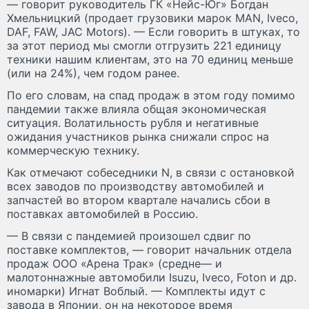
— говорит руководитель ГК «Нейс-Юг» Богдан
Хмельницкий (продает грузовики марок MAN, Iveco,
DAF, FAW, JAC Motors). — Если говорить в штуках, то
за этот период мы смогли отгрузить 221 единицу
техники нашим клиентам, это на 70 единиц меньше
(или на 24%), чем годом ранее.
По его словам, на спад продаж в этом году помимо
пандемии также влияла общая экономическая
ситуация. Волатильность рубля и негативные
ожидания участников рынка снижали спрос на
коммерческую технику.
Как отмечают собеседники N, в связи с остановкой
всех заводов по производству автомобилей и
запчастей во втором квартале начались сбои в
поставках автомобилей в Россию.
— В связи с пандемией произошел сдвиг по
поставке комплектов, — говорит начальник отдела
продаж ООО «Арена Трак» (средне— и
малотоннажные автомобили Isuzu, Iveco, Foton и др.
иномарки) Игнат Воблый. — Комплекты идут с
завода в Японии, он на некоторое время