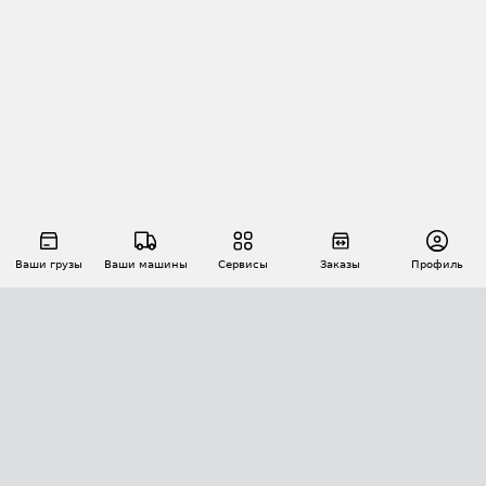
Ваши грузы
Ваши машины
Сервисы
Заказы
Профиль
АВТОМАТИЗАЦИЯ ПЕРЕВОЗОК
Площадки
Заказы
Торги
Тендеры
АТИ-Доки
GPS-мониторинг
АТИ Мессенджер
Цепочки грузов
API ATI.SU