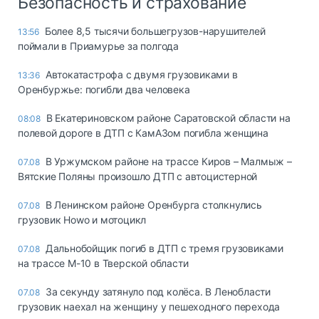
Безопасность и страхование
Более 8,5 тысячи большегрузов-нарушителей
13:56
поймали в Приамурье за полгода
Автокатастрофа с двумя грузовиками в
13:36
Оренбуржье: погибли два человека
В Екатериновском районе Саратовской области на
08:08
полевой дороге в ДТП с КамАЗом погибла женщина
В Уржумском районе на трассе Киров – Малмыж –
07.08
Вятские Поляны произошло ДТП с автоцистерной
В Ленинском районе Оренбурга столкнулись
07.08
грузовик Howo и мотоцикл
Дальнобойщик погиб в ДТП с тремя грузовиками
07.08
на трассе М-10 в Тверской области
За секунду затянуло под колёса. В Ленобласти
07.08
грузовик наехал на женщину у пешеходного перехода