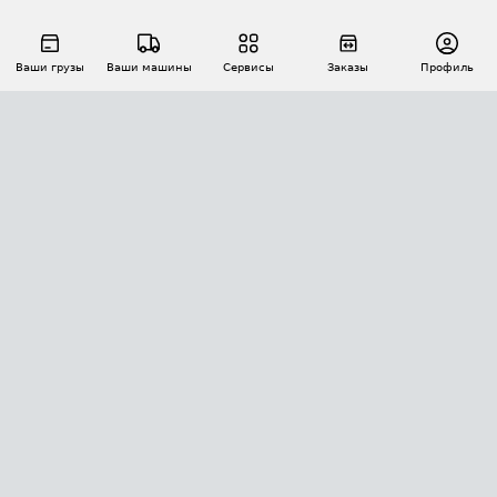
Ваши грузы
Ваши машины
Сервисы
Заказы
Профиль
АВТОМАТИЗАЦИЯ ПЕРЕВОЗОК
Площадки
Заказы
Торги
Тендеры
АТИ-Доки
GPS-мониторинг
АТИ Мессенджер
Цепочки грузов
API ATI.SU
ПОЛЕЗНОЕ
Расчет расстояний
БЕЗОПАСНОСТЬ
Академия ATI.SU
ATI.SU о безопасности
Звезды ATI.SU на вашем сайте
КОНТАКТЫ И ТАРИФЫ
Памятка по проверке контрагентов
Индекс ATI.SU FTL РФ
О системе ATI.SU
Светофор+
Средние ставки
ИНФОРМАЦИЯ