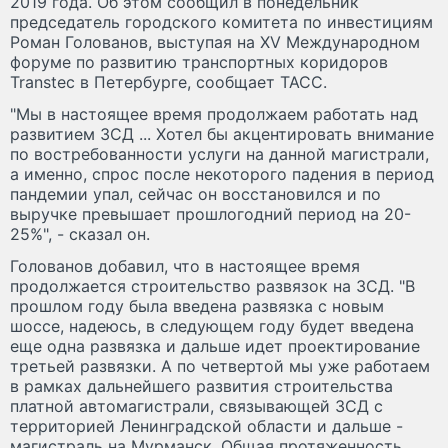
2019 года. Об этом сообщил в понедельник
председатель городского комитета по инвестициям
Роман Голованов, выступая на XV Международном
форуме по развитию транспортных коридоров
Transtec в Петербурге, сообщает ТАСС.
"Мы в настоящее время продолжаем работать над
развитием ЗСД ... Хотел бы акцентировать внимание
по востребованности услуги на данной магистрали,
а именно, спрос после некоторого падения в период
пандемии упал, сейчас он восстановился и по
выручке превышает прошлогодний период на 20-
25%", - сказал он.
Голованов добавил, что в настоящее время
продолжается строительство развязок на ЗСД. "В
прошлом году была введена развязка с новым
шоссе, надеюсь, в следующем году будет введена
еще одна развязка и дальше идет проектирование
третьей развязки. А по четвертой мы уже работаем
в рамках дальнейшего развития строительства
платной автомагистрали, связывающей ЗСД с
территорией Ленинградской области и дальше -
магистраль на Мурманск. Общая протяженность