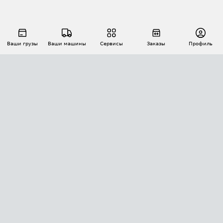
Ваши грузы
Ваши машины
Сервисы
Заказы
Профиль
АВТОМАТИЗАЦИЯ ПЕРЕВОЗОК
Площадки
Заказы
Торги
Тендеры
АТИ-Доки
GPS-мониторинг
АТИ Мессенджер
Цепочки грузов
API ATI.SU
ПОЛЕЗНОЕ
Расчет расстояний
БЕЗОПАСНОСТЬ
Академия ATI.SU
ATI.SU о безопасности
Звезды ATI.SU на вашем сайте
КОНТАКТЫ И ТАРИФЫ
Памятка по проверке контрагентов
Индекс ATI.SU FTL РФ