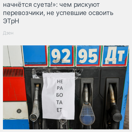
начнётся суета!»: чем рискуют
перевозчики, не успевшие освоить
ЭТрН
Дзен