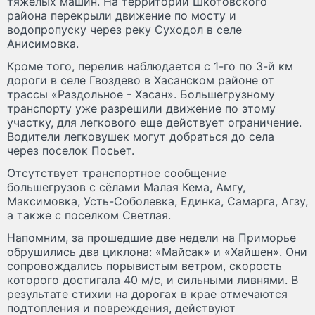
тяжелых машин. На территории Шкотовского
района перекрыли движение по мосту и
водопропуску через реку Суходол в селе
Анисимовка.
Кроме того, перелив наблюдается с 1-го по 3-й км
дороги в селе Гвоздево в Хасанском районе от
трассы «Раздольное - Хасан». Большегрузному
транспорту уже разрешили движение по этому
участку, для легкового еще действует ограничение.
Водители легковушек могут добраться до села
через поселок Посьет.
Отсутствует транспортное сообщение
большегрузов с сёлами Малая Кема, Амгу,
Максимовка, Усть-Соболевка, Единка, Самарга, Агзу,
а также с поселком Светлая.
Напомним, за прошедшие две недели на Приморье
обрушились два циклона: «Майсак» и «Хайшен». Они
сопровождались порывистым ветром, скорость
которого достигала 40 м/с, и сильными ливнями. В
результате стихии на дорогах в крае отмечаются
подтопления и повреждения, действуют