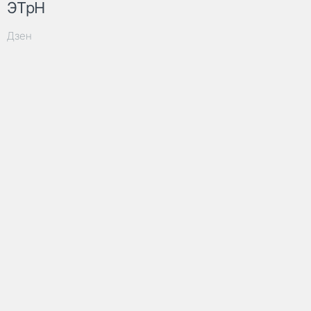
ЭТрН
Дзен