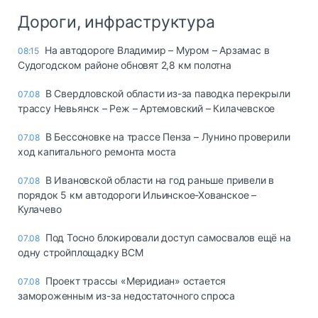
Дороги, инфраструктура
На автодороге Владимир – Муром – Арзамас в
08:15
Судогодском районе обновят 2,8 км полотна
В Свердловской области из-за паводка перекрыли
07.08
трассу Невьянск – Реж – Артемовский – Килачевское
В Бессоновке на трассе Пенза – Лунино проверили
07.08
ход капитального ремонта моста
В Ивановской области на год раньше привели в
07.08
порядок 5 км автодороги Ильинское-Хованское –
Кулачево
Под Тосно блокировали доступ самосвалов ещё на
07.08
одну стройплощадку ВСМ
Проект трассы «Меридиан» остается
07.08
замороженным из-за недостаточного спроса