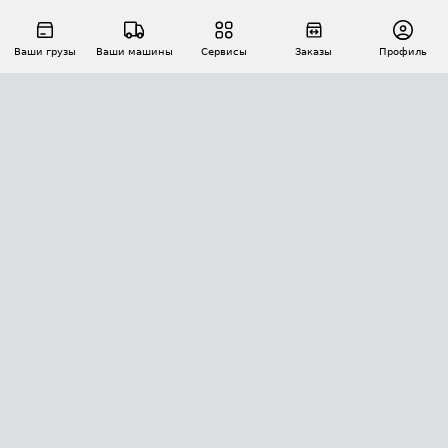
Ваши грузы
Ваши машины
Сервисы
Заказы
Профиль
АВТОМАТИЗАЦИЯ ПЕРЕВОЗОК
Площадки
Заказы
Торги
Тендеры
АТИ-Доки
GPS-мониторинг
АТИ Мессенджер
Цепочки грузов
API ATI.SU
ПОЛЕЗНОЕ
Расчет расстояний
БЕЗОПАСНОСТЬ
Академия ATI.SU
ATI.SU о безопасности
Звезды ATI.SU на вашем сайте
КОНТАКТЫ И ТАРИФЫ
Памятка по проверке контрагентов
Индекс ATI.SU FTL РФ
О системе ATI.SU
Светофор+
Средние ставки
ИНФОРМАЦИЯ
Контактная информация