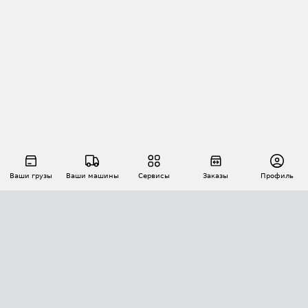
Ваши грузы
Ваши машины
Сервисы
Заказы
Профиль
АВТОМАТИЗАЦИЯ ПЕРЕВОЗОК
Площадки
Заказы
Торги
Тендеры
АТИ-Доки
GPS-мониторинг
АТИ Мессенджер
Цепочки грузов
API ATI.SU