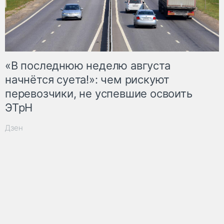
«В последнюю неделю августа
начнётся суета!»: чем рискуют
перевозчики, не успевшие освоить
ЭТрН
Дзен