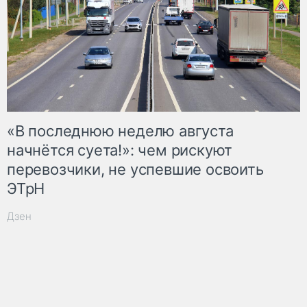
«В последнюю неделю августа
начнётся суета!»: чем рискуют
перевозчики, не успевшие освоить
ЭТрН
Дзен