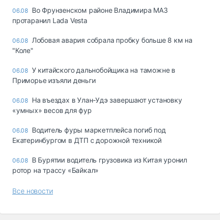
Во Фрунзенском районе Владимира МАЗ
06.08
протаранил Lada Vesta
Лобовая авария собрала пробку больше 8 км на
06.08
"Коле"
У китайского дальнобойщика на таможне в
06.08
Приморье изъяли деньги
Ha въeздax в Улaн-Удэ зaвepшaют ycтaнoвкy
06.08
«yмныx» вecoв для фyp
Водитель фуры маркетплейса погиб под
06.08
Екатеринбургом в ДТП с дорожной техникой
В Бурятии водитель грузовика из Китая уронил
06.08
ротор на трассу «Байкал»
Все новости