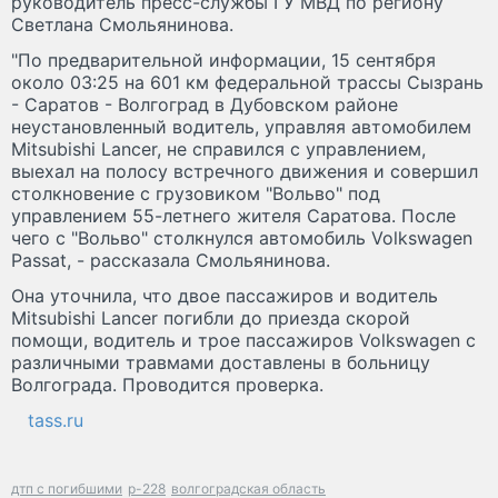
руководитель пресс-службы ГУ МВД по региону
Светлана Смольянинова.
"По предварительной информации, 15 сентября
около 03:25 на 601 км федеральной трассы Сызрань
- Саратов - Волгоград в Дубовском районе
неустановленный водитель, управляя автомобилем
Mitsubishi Lancer, не справился с управлением,
выехал на полосу встречного движения и совершил
столкновение с грузовиком "Вольво" под
управлением 55-летнего жителя Саратова. После
чего с "Вольво" столкнулся автомобиль Volkswagen
Passat, - рассказала Смольянинова.
Она уточнила, что двое пассажиров и водитель
Mitsubishi Lancer погибли до приезда скорой
помощи, водитель и трое пассажиров Volkswagen с
различными травмами доставлены в больницу
Волгограда. Проводится проверка.
tass.ru
дтп с погибшими
р-228
волгоградская область