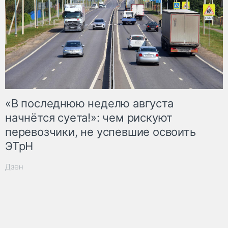
«В последнюю неделю августа
начнётся суета!»: чем рискуют
перевозчики, не успевшие освоить
ЭТрН
Дзен