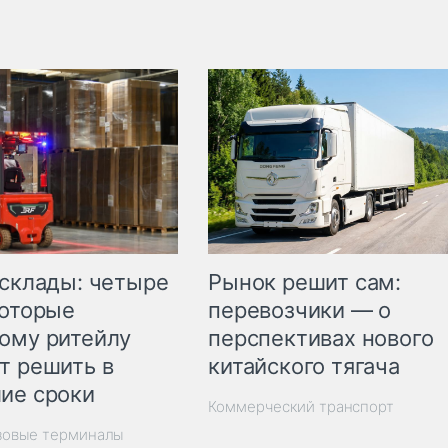
Рынок решит сам:
 склады: четыре
перевозчики — о
которые
перспективах нового
ому ритейлу
китайского тягача
т решить в
ие сроки
Коммерческий транспорт
зовые терминалы