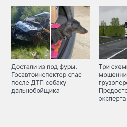
Три схе
Достали из под фуры.
мошенни
Госавтоинспектор спас
грузопер
после ДТП собаку
Предост
дальнобойщика
эксперта