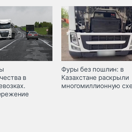
мы
Фуры без пошлин: в
чества в
Казахстане раскрыли
евозках.
многомиллионную сх
ережение