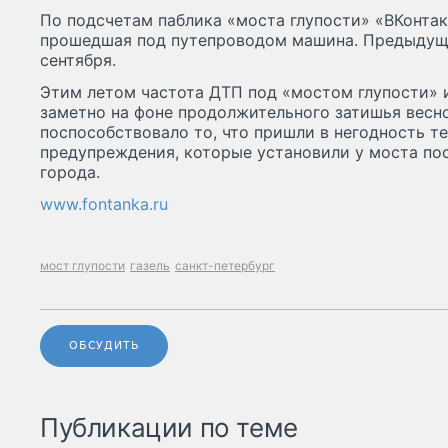
По подсчетам паблика «моста глупости» «ВКонтакт
прошедшая под путепроводом машина. Предыдущ
сентября.
Этим летом частота ДТП под «мостом глупости» 
заметно на фоне продолжительного затишья весно
поспособствовало то, что пришли в негодность т
предупреждения, которые установили у моста по
города.
www.fontanka.ru
мост глупости
газель
санкт-петербург
ОБСУДИТЬ
Публикации по теме