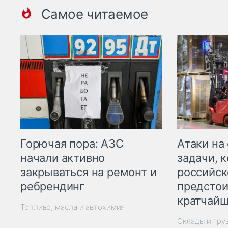
Самое читаемое
Горючая пора: АЗС
Атаки на
начали активно
задачи, 
закрываться на ремонт и
российск
ребрендинг
предстои
кратчайш
Топливо, масла и автохимия
Склады и гру