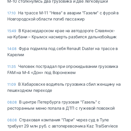
М-10 столкнулись два грузовика и две легковушки
На трассе М-11 "Нева" в аварии "Газели" с фурой в
17:10
Новгородской области погиб пассажир
В Краснодарском крае на автодороге Славянск-
15:49
на-Кубани – Крымск насмерть разбился дальнобойщик
Фура подмяла под себя Renault Duster на трассе в
14:08
Карелии
Человек пострадал при опрокидывании грузовика
11:35
FAM на М-4 «Дон» под Воронежем
В Хабаровске водитель грузовика сбил женщину на
11:09
пешеходном переходе
В центре Петербурга грузовая "Газель" с
08.08
ресторанным меню попала в ДТП с гужевой повозкой
Страховая компания "Пари" через суд в Туле
08.08
требует 29 млн руб. с автоперевозчика Kaz TralServiece