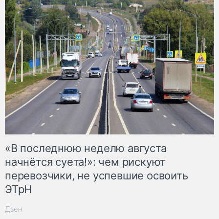
«В последнюю неделю августа
начнётся суета!»: чем рискуют
перевозчики, не успевшие освоить
ЭТрН
Дзен