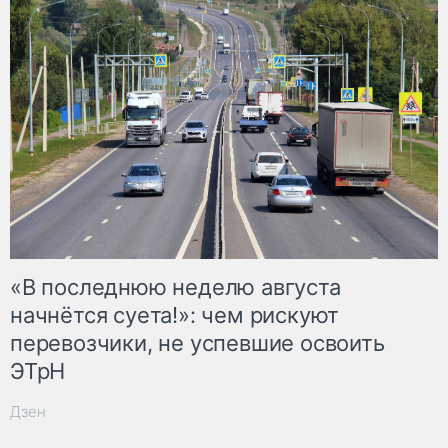
«В последнюю неделю августа
начнётся суета!»: чем рискуют
перевозчики, не успевшие освоить
ЭТрН
Дзен